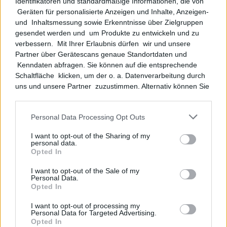
Identifikatoren und standardmäßige Informationen, die von
prognostisch beurteilt werden. Ausreichend
Geräten für personalisierte Anzeigen und Inhalte, Anzeigen-
ist eine erhebliche
und Inhaltsmessung sowie Erkenntnisse über Zielgruppen
Eintrittswahrscheinlichkeit (20-25 %). Das im
gesendet werden und um Produkte zu entwickeln und zu
März 2020 unbekannte und berechenbare
verbessern. Mit Ihrer Erlaubnis dürfen wir und unsere
Pandemiegeschehen ermöglichte keine
Partner über Gerätescans genaue Standortdaten und
Kenndaten abfragen. Sie können auf die entsprechende
belastbaren Prognosen, so dass eine
Schaltfläche klicken, um der o. a. Datenverarbeitung durch
Wahrscheinlichkeit von 50 : 50 bestand.
uns und unsere Partner zuzustimmen. Alternativ können Sie
auf die entsprechende Schaltfläche klicken, um die
Hinweis: Der Abschluss einer
Einwilligung abzulehnen oder um auf detailliertere
Reiserücktrittsversicherung ist insbesondere
Personal Data Processing Opt Outs
Informationen zuzugreifen und um Ihre Einstellungen vor
bei teureren Reisen dringend zu empfehlen.
der Zustimmung zu ändern. Bitte beachten Sie, dass die
I want to opt-out of the Sharing of my
Niemand weiß, was im Vorfeld alles
Verarbeitung mancher personenbezogener Daten ohne Ihre
personal data.
passieren kann – und genau dafür gibt es
Einwilligung stattfinden kann, obwohl Sie das Recht haben,
Opted In
einer solchen Verarbeitung zu widersprechen. Ihre
Versicherungen.
I want to opt-out of the Sale of my
Einstellungen gelten lediglich für diese Website. Sie können
Personal Data.
Ihre Einstellungen jederzeit ändern, indem Sie zu dieser
Quelle: OLG Frankfurt am Main, Urt. v.
Opted In
Website zurückkehren oder unsere Datenschutzrichtlinie
30.06.2022 – 16 U 132/21
aufrufen.
I want to opt-out of processing my
(aus:
https://www.mandanteninformation-
Personal Data for Targeted Advertising.
online.de/
Ausgabe 09/2022)
Opted In