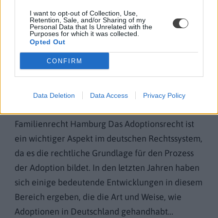
I want to opt-out of Collection, Use,
Neueste Beiträge
Retention, Sale, and/or Sharing of my
Personal Data that Is Unrelated with the
Purposes for which it was collected.
Opted Out
Aktuelle Entwicklungen im
CONFIRM
Adoptionsrecht
KATEGORIE:
FAMILIENRECHT
DATUM:
16. Juni 2023
Data Deletion
Data Access
Privacy Policy
Aktuelle Entwicklungen im Adoptionsrecht –
Familienrecht Hamburg Das Adoptionsrecht ist
ein wichtiger Aspekt im deutschen Rechtssystem,
da es die rechtliche Grundlage für den Prozess
der Adoption bildet. In den letzten Jahren haben
sich einige bedeutende Entwicklungen in diesem
Bereich ergeben, die die Art und Weise, wie
Adoptionen in Deutschland gehandhabt…