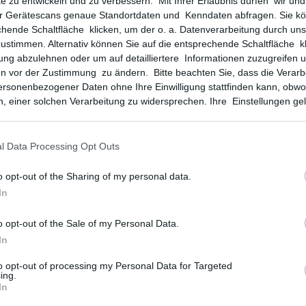
 zu entwickeln und zu verbessern. Mit Ihrer Erlaubnis dürfen wir un
r Gerätescans genaue Standortdaten und Kenndaten abfragen. Sie k
chende Schaltfläche klicken, um der o. a. Datenverarbeitung durch un
 dabei, Ihre ausstehenden Forderungen
ustimmen. Alternativ können Sie auf die entsprechende Schaltfläche k
 nicht immer bedeutet ein gewonnenes
igung abzulehnen oder um auf detailliertere Informationen zuzugreifen 
 Ziel erreichen.
en vor der Zustimmung zu ändern. Bitte beachten Sie, dass die Verarb
sonenbezogener Daten ohne Ihre Einwilligung stattfinden kann, obwo
, einer solchen Verarbeitung zu widersprechen. Ihre Einstellungen gelt
ebsite. Sie können Ihre Einstellungen jederzeit ändern, indem Sie zu d
ückkehren oder unsere Datenschutzrichtlinie aufrufen.
l Data Processing Opt Outs
o opt-out of the Sharing of my personal data.
In
o opt-out of the Sale of my Personal Data.
In
to opt-out of processing my Personal Data for Targeted
ing.
In